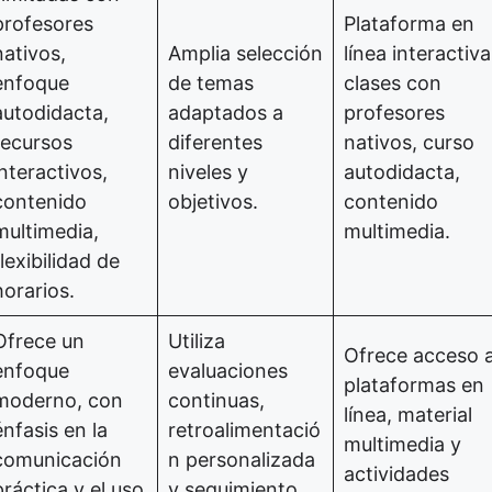
profesores
Plataforma en
nativos,
Amplia selección
línea interactiva
enfoque
de temas
clases con
autodidacta,
adaptados a
profesores
recursos
diferentes
nativos, curso
interactivos,
niveles y
autodidacta,
contenido
objetivos.
contenido
multimedia,
multimedia.
flexibilidad de
horarios.
Ofrece un
Utiliza
Ofrece acceso 
enfoque
evaluaciones
plataformas en
moderno, con
continuas,
línea, material
énfasis en la
retroalimentació
multimedia y
comunicación
n personalizada
actividades
práctica y el uso
y seguimiento