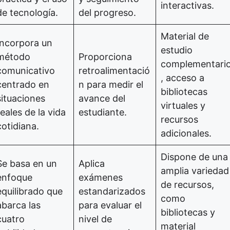
interactivas.
de tecnología.
del progreso.
Material de
Incorpora un
estudio
método
Proporciona
complementari
comunicativo
retroalimentació
, acceso a
centrado en
n para medir el
bibliotecas
situaciones
avance del
virtuales y
reales de la vida
estudiante.
recursos
cotidiana.
adicionales.
Dispone de una
Se basa en un
Aplica
amplia variedad
enfoque
exámenes
de recursos,
equilibrado que
estandarizados
como
abarca las
para evaluar el
bibliotecas y
cuatro
nivel de
material