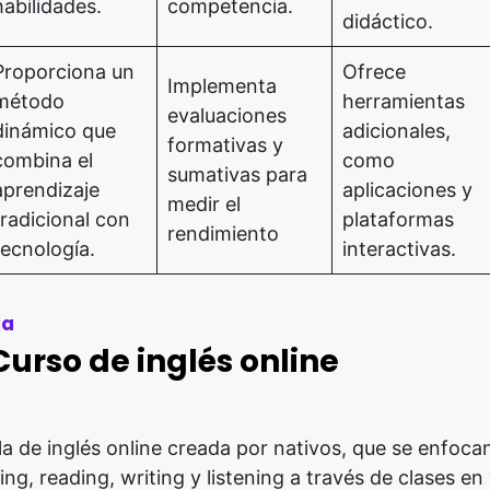
habilidades.
competencia.
didáctico.
Proporciona un
Ofrece
Implementa
método
herramientas
evaluaciones
dinámico que
adicionales,
formativas y
combina el
como
sumativas para
aprendizaje
aplicaciones y
medir el
tradicional con
plataformas
rendimiento
tecnología.
interactivas.
da
Curso de inglés online
a de inglés online creada por nativos, que se enfoca
ng, reading, writing y listening a través de clases en 