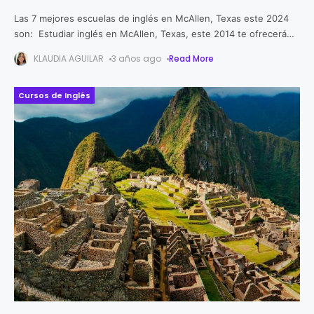
Las 7 mejores escuelas de inglés en McAllen, Texas este 2024
son: Estudiar inglés en McAllen, Texas, este 2014 te ofrecerá
una experiencia enriquecedora por varias razones. La ciudad
KLAUDIA AGUILAR
3 años ago
Read More
ofrece
Cursos de Inglés