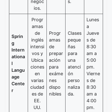
negoc
s.
ios.
Progr
Lunes
amas
a
de
Progr
Clases
Jueve
Sprin
inglés
amas
peque
s de
g
intensi
de
ñas
8:30
Intern
vos y
prepar
para
am a
ationa
Ubica
ación
una
5:00
l
ciones
para
atenci
pm.
Langu
en
exáme
ón
Vierne
age
varias
nes
perso
s de
Cente
ciudad
dispo
naliza
8:30
r
es de
nibles
da.
am a
EE.
4:00
UU.
pm.