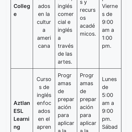
s y
Colleg
ados
inglés
Vierne
recurs
e
en la
comer
s de
os
cultur
cial e
9:00
acadé
a
inglés
am a
micos.
ameri
a
1:00
cana
través
pm.
de las
artes.
Progr
Progr
Curso
Lunes
amas
amas
s de
de
de
de
inglés
5:00
prepar
prepar
Aztlan
enfoc
am a
ación
ación
ESL
ados
9:00
para
para
Learni
en el
pm.
aplicar
aplicar
ng
apren
Sábad
a la
a la