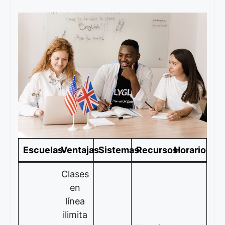
Escuelas
Ventajas
Sistemas
Recursos
Horarios
Clases
en
línea
ilimita