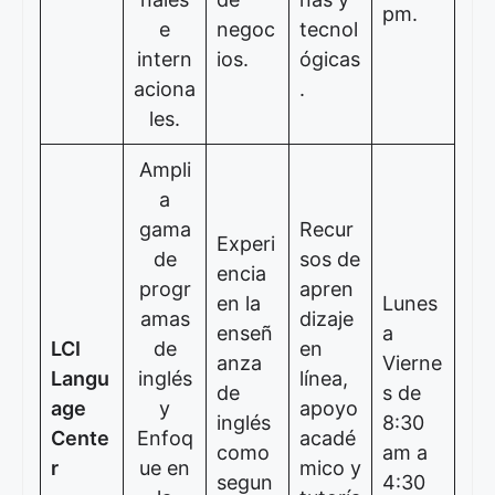
pm.
e
negoc
tecnol
intern
ios.
ógicas
aciona
.
les.
Ampli
a
gama
Recur
Experi
de
sos de
encia
progr
apren
en la
Lunes
amas
dizaje
enseñ
a
LCI
de
en
anza
Vierne
Langu
inglés
línea,
de
s de
age
y
apoyo
inglés
8:30
Cente
Enfoq
acadé
como
am a
r
ue en
mico y
segun
4:30