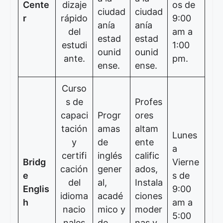
Cente
dizaje
os de
ciudad
ciudad
r
rápido
9:00
anía
anía
del
am a
estad
estad
estudi
1:00
ounid
ounid
ante.
pm.
ense.
ense.
Curso
s de
Profes
capaci
Progr
ores
tación
amas
altam
Lunes
y
de
ente
a
certifi
inglés
calific
Bridg
Vierne
cación
gener
ados,
e
s de
del
al,
Instala
Englis
9:00
idioma
acadé
ciones
h
am a
nacio
mico y
moder
5:00
nales
de
nas y