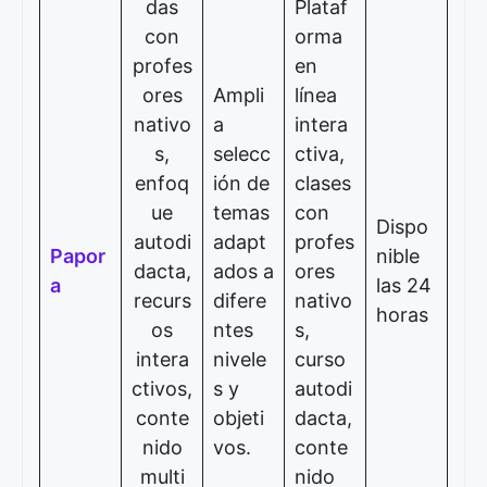
das
Plataf
con
orma
profes
en
ores
Ampli
línea
nativo
a
intera
s,
selecc
ctiva,
enfoq
ión de
clases
ue
temas
con
Dispo
autodi
adapt
profes
Papor
nible
dacta,
ados a
ores
a
las 24
recurs
difere
nativo
horas
os
ntes
s,
intera
nivele
curso
ctivos,
s y
autodi
conte
objeti
dacta,
nido
vos.
conte
multi
nido