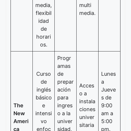
media,
multi
flexibil
media.
idad
de
horari
os.
Progr
amas
Curso
de
Lunes
de
prepar
a
Acces
inglés
ación
Jueve
o a
básico
para
s de
instala
The
e
ingres
9:00
ciones
New
intensi
o a la
am a
univer
Ameri
vo
univer
5:00
sitaria
ca
enfoc
sidad,
pm.