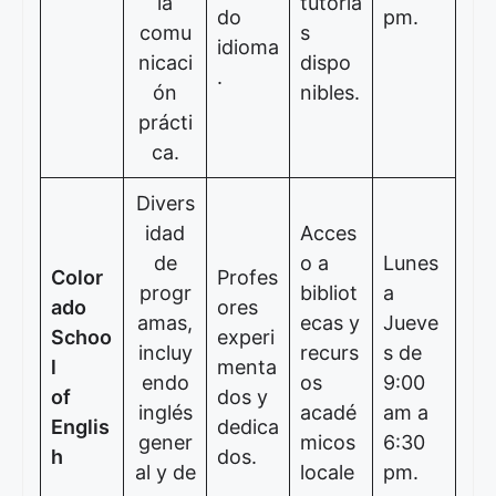
la
tutoría
do
pm.
comu
s
idioma
nicaci
dispo
.
ón
nibles.
prácti
ca.
Divers
idad
Acces
de
o a
Lunes
Color
Profes
progr
bibliot
a
ado
ores
amas,
ecas y
Jueve
Schoo
experi
incluy
recurs
s de
l
menta
endo
os
9:00
of
dos y
inglés
acadé
am a
Englis
dedica
gener
micos
6:30
h
dos.
al y de
locale
pm.